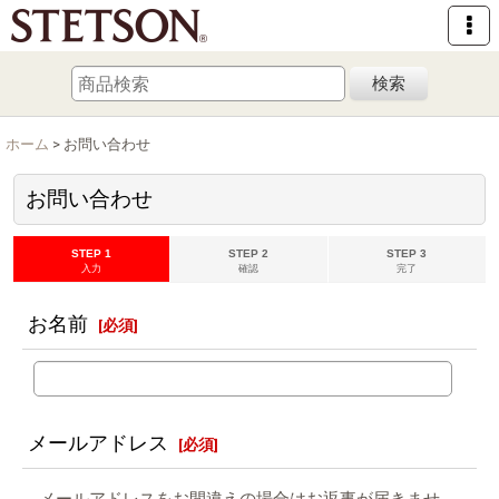
検索
ホーム
>
お問い合わせ
お問い合わせ
STEP 1
STEP 2
STEP 3
入力
確認
完了
お名前
[
必須
]
メールアドレス
[
必須
]