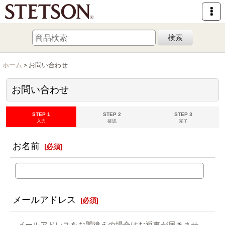
検索
ホーム
>
お問い合わせ
お問い合わせ
STEP 1
STEP 2
STEP 3
入力
確認
完了
お名前
[
必須
]
メールアドレス
[
必須
]