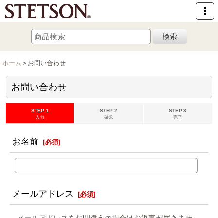
検索
ホーム
>
お問い合わせ
お問い合わせ
STEP 1
STEP 2
STEP 3
入力
確認
完了
お名前
[
必須
]
メールアドレス
[
必須
]