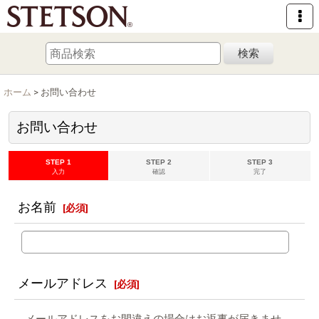
検索
ホーム
>
お問い合わせ
お問い合わせ
STEP 1
STEP 2
STEP 3
入力
確認
完了
お名前
[
必須
]
メールアドレス
[
必須
]