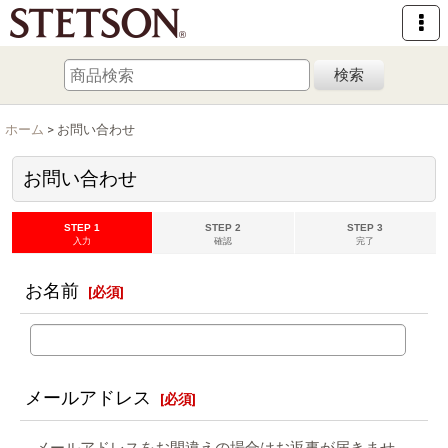
検索
ホーム
>
お問い合わせ
お問い合わせ
STEP 1
STEP 2
STEP 3
入力
確認
完了
お名前
[
必須
]
メールアドレス
[
必須
]