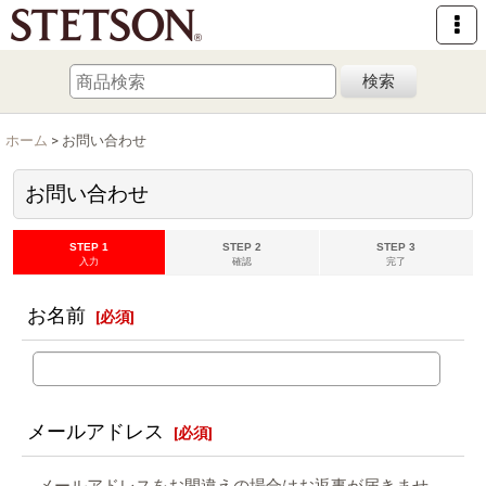
検索
ホーム
>
お問い合わせ
お問い合わせ
STEP 1
STEP 2
STEP 3
入力
確認
完了
お名前
[
必須
]
メールアドレス
[
必須
]