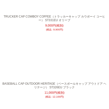
絞り込む
TRUCKER CAP COWBOY COFFEE（トラッカーキャップ カウボーイ コーヒ
ー） ST331EU オリーブ
9,000
円
(税別)
(
税込
:
9,900
円
)
BASEBALL CAP OUTDOOR HERITAGE（ベースボールキャップ アウトドア ヘ
リテージ） ST326EU ブラック
11,000
円
(税別)
(
税込
:
12,100
円
)