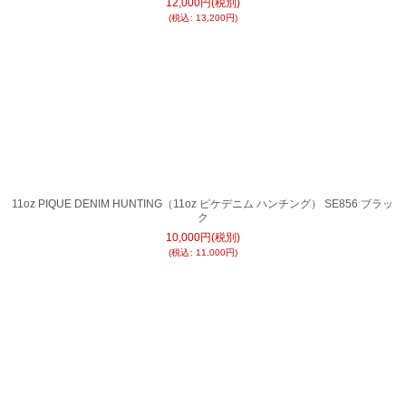
12,000
円
(税別)
(
税込
:
13,200
円
)
11oz PIQUE DENIM HUNTING（11oz ピケデニム ハンチング） SE856 ブラッ
ク
10,000
円
(税別)
(
税込
:
11,000
円
)