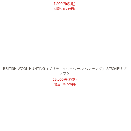
7,800
円
(税別)
(
税込
:
8,580
円
)
BRITISH WOOL HUNTING（ブリティッシュウール ハンチング） ST304EU ブ
ラウン
19,000
円
(税別)
(
税込
:
20,900
円
)