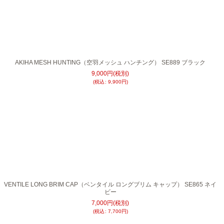
AKIHA MESH HUNTING（空羽メッシュ ハンチング） SE889 ブラック
9,000
円
(税別)
(
税込
:
9,900
円
)
VENTILE LONG BRIM CAP（ベンタイル ロングブリム キャップ） SE865 ネイ
ビー
7,000
円
(税別)
(
税込
:
7,700
円
)