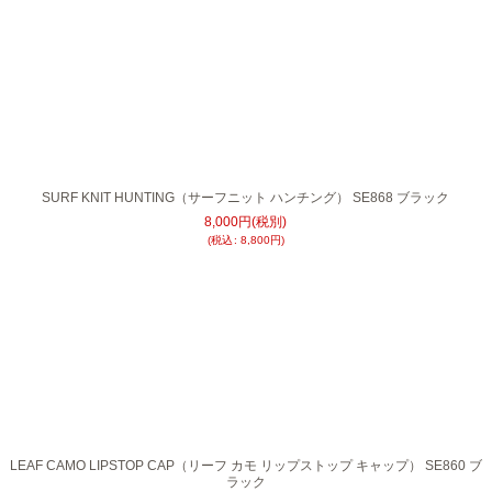
SURF KNIT HUNTING（サーフニット ハンチング） SE868 ブラック
8,000
円
(税別)
(
税込
:
8,800
円
)
LEAF CAMO LIPSTOP CAP（リーフ カモ リップストップ キャップ） SE860 ブ
ラック