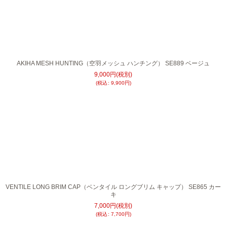
AKIHA MESH HUNTING（空羽メッシュ ハンチング） SE889 ベージュ
9,000
円
(税別)
(
税込
:
9,900
円
)
VENTILE LONG BRIM CAP（ベンタイル ロングブリム キャップ） SE865 カー
キ
7,000
円
(税別)
(
税込
:
7,700
円
)