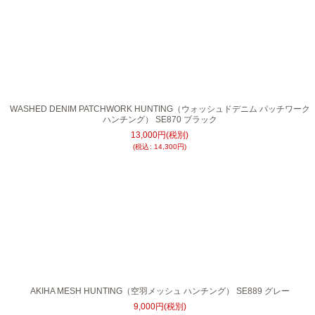
WASHED DENIM PATCHWORK HUNTING（ウォッシュドデニム パッチワーク
ハンチング） SE870 ブラック
13,000
円
(税別)
(
税込
:
14,300
円
)
AKIHA MESH HUNTING（空羽メッシュ ハンチング） SE889 グレー
9,000
円
(税別)