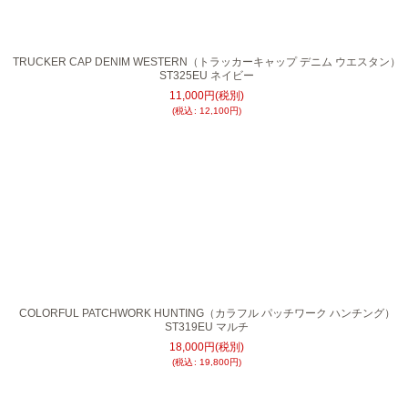
TRUCKER CAP DENIM WESTERN（トラッカーキャップ デニム ウエスタン）
ST325EU ネイビー
11,000
円
(税別)
(
税込
:
12,100
円
)
COLORFUL PATCHWORK HUNTING（カラフル パッチワーク ハンチング）
ST319EU マルチ
18,000
円
(税別)
(
税込
:
19,800
円
)