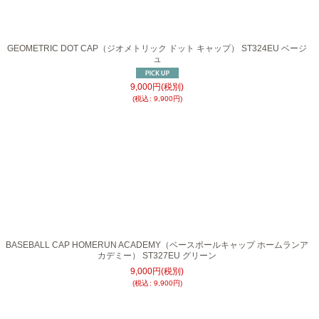
GEOMETRIC DOT CAP（ジオメトリック ドット キャップ） ST324EU ベージ
ュ
9,000
円
(税別)
(
税込
:
9,900
円
)
BASEBALL CAP HOMERUN ACADEMY（ベースボールキャップ ホームランア
カデミー） ST327EU グリーン
9,000
円
(税別)
(
税込
:
9,900
円
)