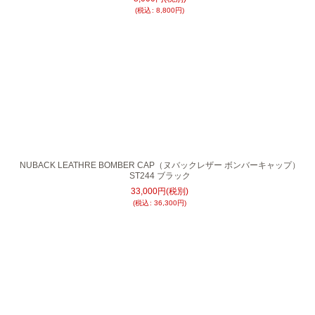
(
税込
:
8,800
円
)
NUBACK LEATHRE BOMBER CAP（ヌバックレザー ボンバーキャップ）
ST244 ブラック
33,000
円
(税別)
(
税込
:
36,300
円
)