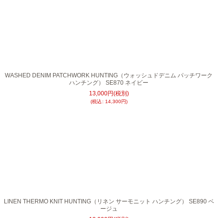
WASHED DENIM PATCHWORK HUNTING（ウォッシュドデニム パッチワーク
ハンチング） SE870 ネイビー
13,000
円
(税別)
(
税込
:
14,300
円
)
LINEN THERMO KNIT HUNTING（リネン サーモニット ハンチング） SE890 ベ
ージュ