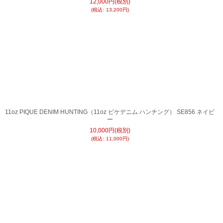
12,000
円
(税別)
(
税込
:
13,200
円
)
11oz PIQUE DENIM HUNTING（11oz ピケデニム ハンチング） SE856 ネイビ
ー
10,000
円
(税別)
(
税込
:
11,000
円
)