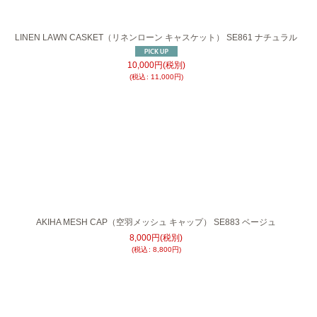
LINEN LAWN CASKET（リネンローン キャスケット） SE861 ナチュラル
10,000
円
(税別)
(
税込
:
11,000
円
)
AKIHA MESH CAP（空羽メッシュ キャップ） SE883 ベージュ
8,000
円
(税別)
(
税込
:
8,800
円
)