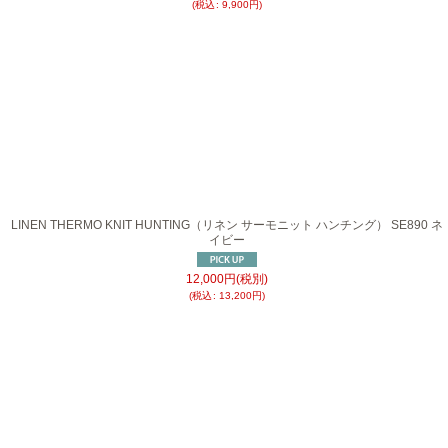
(
税込
:
9,900
円
)
LINEN THERMO KNIT HUNTING（リネン サーモニット ハンチング） SE890 ネ
イビー
12,000
円
(税別)
(
税込
:
13,200
円
)