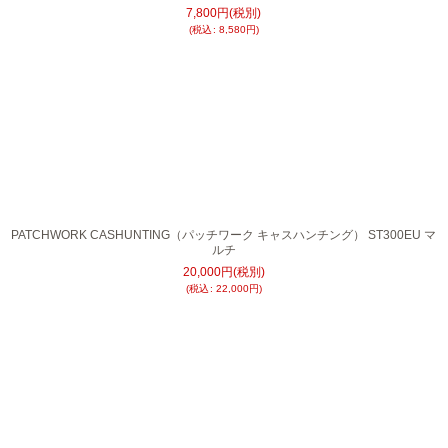
7,800
円
(税別)
(
税込
:
8,580
円
)
PATCHWORK CASHUNTING（パッチワーク キャスハンチング） ST300EU マ
ルチ
20,000
円
(税別)
(
税込
:
22,000
円
)