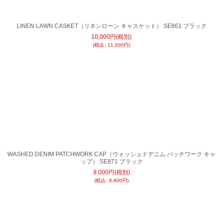
LINEN LAWN CASKET（リネンローン キャスケット） SE861 ブラック
10,000
円
(税別)
(
税込
:
11,000
円
)
WASHED DENIM PATCHWORK CAP（ウォッシュドデニム パッチワーク キャ
ップ） SE871 ブラック
8,000
円
(税別)
(
税込
:
8,800
円
)