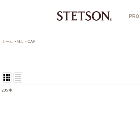
PRO
ホーム
>
ALL
>
CAP
205
件
表示数
:
在庫あり
並び順
: