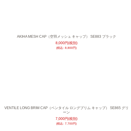
AKIHA MESH CAP（空羽メッシュ キャップ） SE883 ブラック
8,000
円
(税別)
(
税込
:
8,800
円
)
VENTILE LONG BRIM CAP（ベンタイル ロングブリム キャップ） SE865 グリ
ーン
7,000
円
(税別)
(
税込
:
7,700
円
)