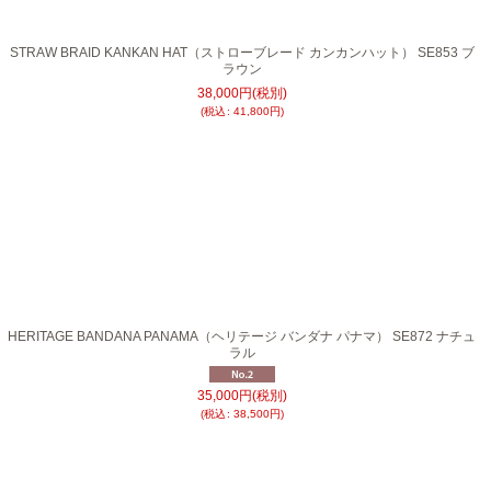
STRAW BRAID KANKAN HAT（ストローブレード カンカンハット） SE853 ブ
ラウン
38,000
円
(税別)
(
税込
:
41,800
円
)
HERITAGE BANDANA PANAMA（ヘリテージ バンダナ パナマ） SE872 ナチュ
ラル
35,000
円
(税別)
(
税込
:
38,500
円
)