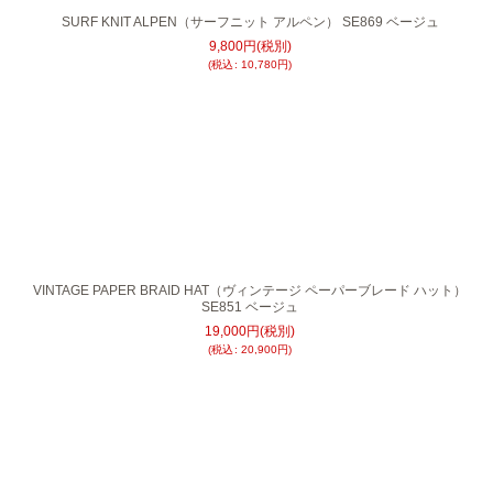
SURF KNIT ALPEN（サーフニット アルペン） SE869 ベージュ
9,800
円
(税別)
(
税込
:
10,780
円
)
VINTAGE PAPER BRAID HAT（ヴィンテージ ペーパーブレード ハット）
SE851 ベージュ
19,000
円
(税別)
(
税込
:
20,900
円
)