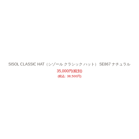
SISOL CLASSIC HAT（シゾール クラシック ハット） SE867 ナチュラル
35,000
円
(税別)
(
税込
:
38,500
円
)