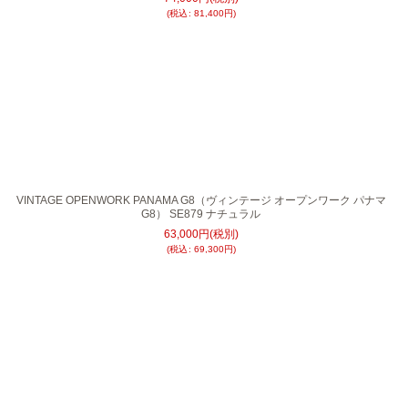
(
税込
:
81,400
円
)
VINTAGE OPENWORK PANAMA G8（ヴィンテージ オープンワーク パナマ
G8） SE879 ナチュラル
63,000
円
(税別)
(
税込
:
69,300
円
)