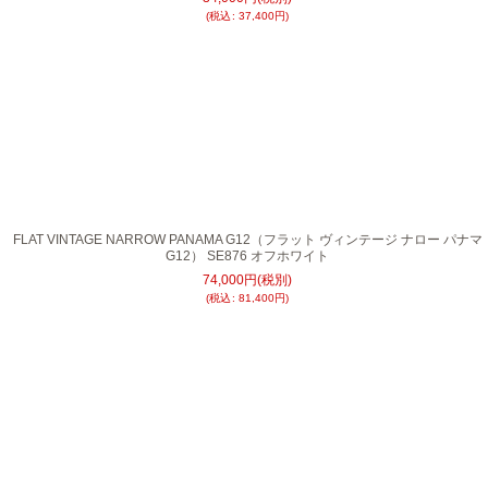
(
税込
:
37,400
円
)
FLAT VINTAGE NARROW PANAMA G12（フラット ヴィンテージ ナロー パナマ
G12） SE876 オフホワイト
74,000
円
(税別)
(
税込
:
81,400
円
)