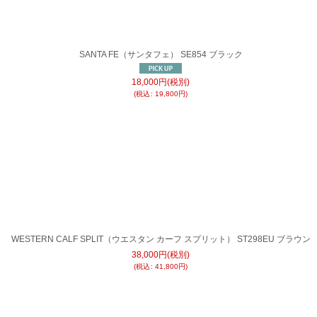
SANTA FE（サンタフェ） SE854 ブラック
18,000
円
(税別)
(
税込
:
19,800
円
)
WESTERN CALF SPLIT（ウエスタン カーフ スプリット） ST298EU ブラウン
38,000
円
(税別)
(
税込
:
41,800
円
)