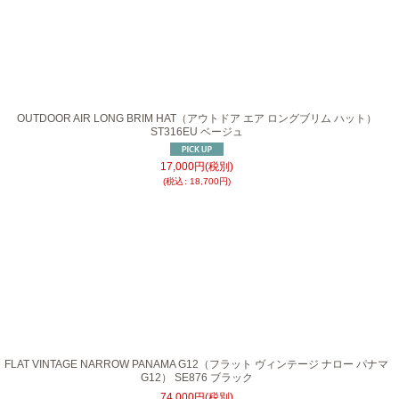
OUTDOOR AIR LONG BRIM HAT（アウトドア エア ロングブリム ハット）
ST316EU ベージュ
17,000
円
(税別)
(
税込
:
18,700
円
)
FLAT VINTAGE NARROW PANAMA G12（フラット ヴィンテージ ナロー パナマ
G12） SE876 ブラック
74,000
円
(税別)