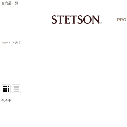
全商品一覧
PRO
ホーム
>
ALL
404
件
サブカテゴリ
:
表示数
: