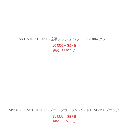
AKIHA MESH HAT（空羽メッシュ ハット） SE884 グレー
10,000
円
(税別)
(
税込
:
11,000
円
)
SISOL CLASSIC HAT（シゾール クラシック ハット） SE867 ブラック
35,000
円
(税別)
(
税込
:
38,500
円
)