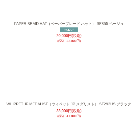
PAPER BRAID HAT（ペーパーブレード ハット） SE855 ベージュ
20,000
円
(税別)
(
税込
:
22,000
円
)
WHIPPET JP MEDALIST（ウィペット JP メダリスト） ST292US ブラック
38,000
円
(税別)
(
税込
:
41,800
円
)