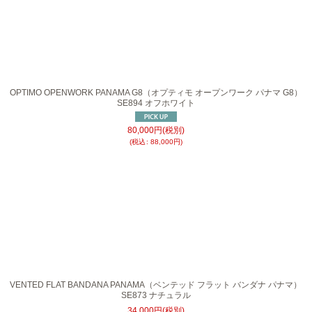
絞り込む
OPTIMO OPENWORK PANAMA G8（オプティモ オープンワーク パナマ G8）
SE894 オフホワイト
80,000
円
(税別)
(
税込
:
88,000
円
)
VENTED FLAT BANDANA PANAMA（ベンテッド フラット バンダナ パナマ）
SE873 ナチュラル
34,000
円
(税別)