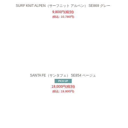
SURF KNIT ALPEN（サーフニット アルペン） SE869 グレー
9,800
円
(税別)
(
税込
:
10,780
円
)
SANTA FE（サンタフェ） SE854 ベージュ
18,000
円
(税別)
(
税込
:
19,800
円
)