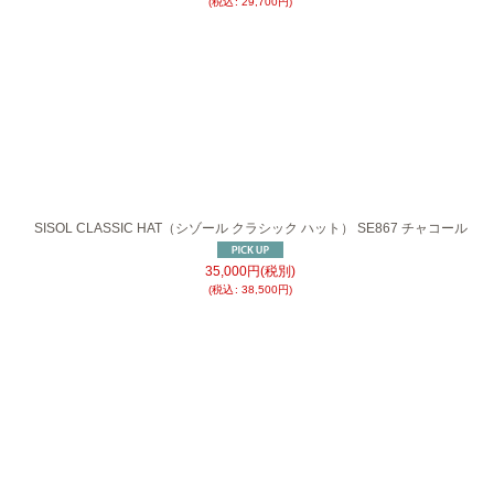
(
税込
:
29,700
円
)
SISOL CLASSIC HAT（シゾール クラシック ハット） SE867 チャコール
35,000
円
(税別)
(
税込
:
38,500
円
)