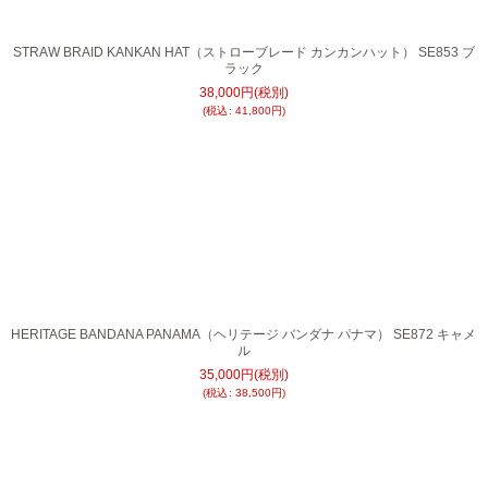
STRAW BRAID KANKAN HAT（ストローブレード カンカンハット） SE853 ブ
ラック
38,000
円
(税別)
(
税込
:
41,800
円
)
HERITAGE BANDANA PANAMA（ヘリテージ バンダナ パナマ） SE872 キャメ
ル
35,000
円
(税別)
(
税込
:
38,500
円
)