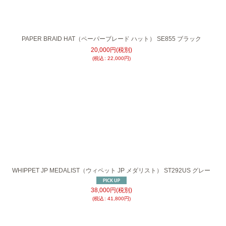
PAPER BRAID HAT（ペーパーブレード ハット） SE855 ブラック
20,000
円
(税別)
(
税込
:
22,000
円
)
WHIPPET JP MEDALIST（ウィペット JP メダリスト） ST292US グレー
38,000
円
(税別)
(
税込
:
41,800
円
)