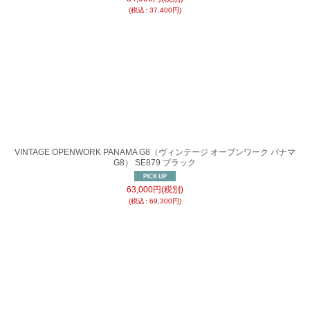
(
税込
:
37,400
円
)
VINTAGE OPENWORK PANAMA G8（ヴィンテージ オープンワーク パナマ
G8） SE879 ブラック
63,000
円
(税別)
(
税込
:
69,300
円
)