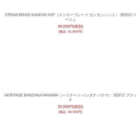
STRAW BRAID KANKAN HAT（ストローブレード カンカンハット） SE853 ベ
ージュ
38,000
円
(税別)
(
税込
:
41,800
円
)
HERITAGE BANDANA PANAMA（ヘリテージ バンダナ パナマ） SE872 ブラッ
ク
35,000
円
(税別)
(
税込
:
38,500
円
)