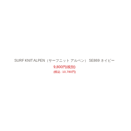
SURF KNIT ALPEN（サーフニット アルペン） SE869 ネイビー
9,800
円
(税別)
(
税込
:
10,780
円
)