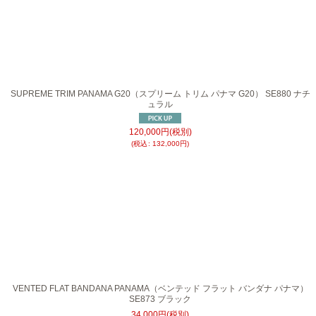
在庫あり
並び順
:
SUPREME TRIM PANAMA G20（スプリーム トリム パナマ G20） SE880 ナチ
ュラル
120,000
円
(税別)
(
税込
:
132,000
円
)
VENTED FLAT BANDANA PANAMA（ベンテッド フラット バンダナ パナマ）
SE873 ブラック
34,000
円
(税別)