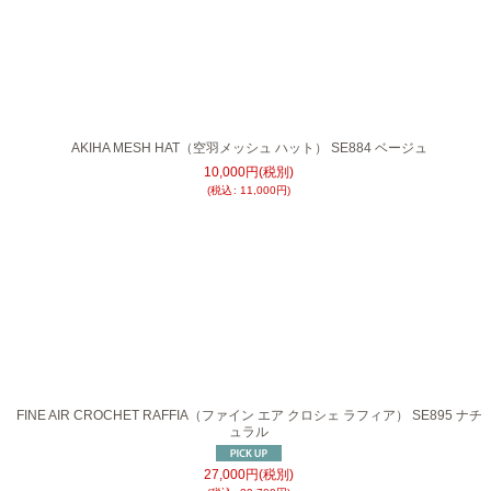
AKIHA MESH HAT（空羽メッシュ ハット） SE884 ベージュ
10,000
円
(税別)
(
税込
:
11,000
円
)
FINE AIR CROCHET RAFFIA（ファイン エア クロシェ ラフィア） SE895 ナチ
ュラル
27,000
円
(税別)