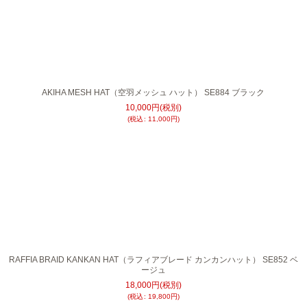
AKIHA MESH HAT（空羽メッシュ ハット） SE884 ブラック
10,000
円
(税別)
(
税込
:
11,000
円
)
RAFFIA BRAID KANKAN HAT（ラフィアブレード カンカンハット） SE852 ベ
ージュ
18,000
円
(税別)
(
税込
:
19,800
円
)