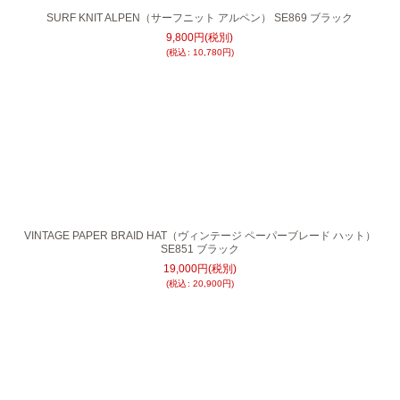
SURF KNIT ALPEN（サーフニット アルペン） SE869 ブラック
9,800
円
(税別)
(
税込
:
10,780
円
)
VINTAGE PAPER BRAID HAT（ヴィンテージ ペーパーブレード ハット）
SE851 ブラック
19,000
円
(税別)
(
税込
:
20,900
円
)