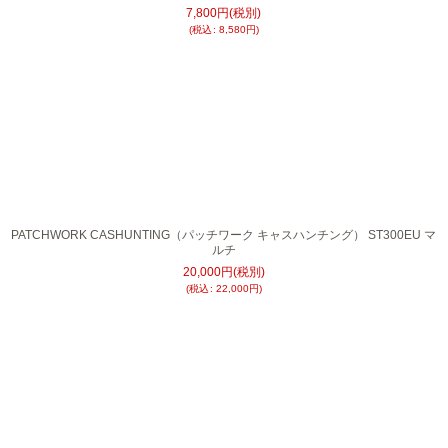
7,800
円
(税別)
(
税込
:
8,580
円
)
PATCHWORK CASHUNTING（パッチワーク キャスハンチング） ST300EU マ
ルチ
20,000
円
(税別)
(
税込
:
22,000
円
)