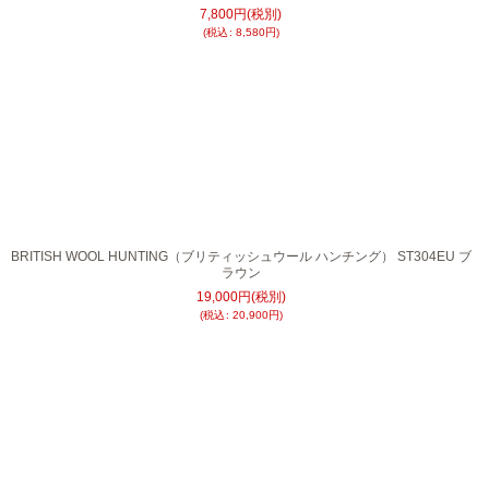
7,800
円
(税別)
(
税込
:
8,580
円
)
BRITISH WOOL HUNTING（ブリティッシュウール ハンチング） ST304EU ブ
ラウン
19,000
円
(税別)
(
税込
:
20,900
円
)