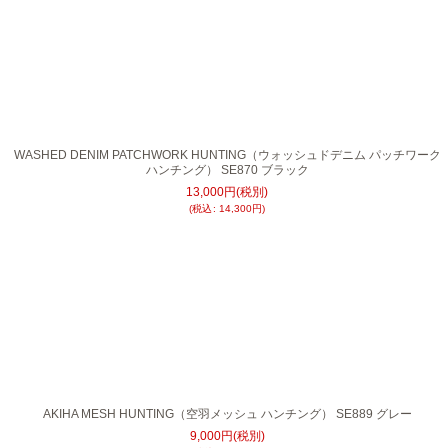
WASHED DENIM PATCHWORK HUNTING（ウォッシュドデニム パッチワーク
ハンチング） SE870 ブラック
13,000
円
(税別)
(
税込
:
14,300
円
)
AKIHA MESH HUNTING（空羽メッシュ ハンチング） SE889 グレー
9,000
円
(税別)