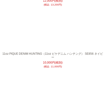
12,000
円
(税別)
(
税込
:
13,200
円
)
11oz PIQUE DENIM HUNTING（11oz ピケデニム ハンチング） SE856 ネイビ
ー
10,000
円
(税別)
(
税込
:
11,000
円
)