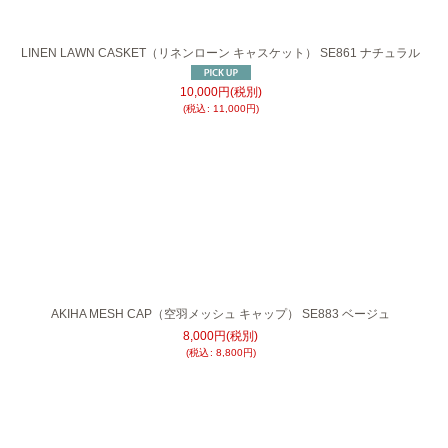
LINEN LAWN CASKET（リネンローン キャスケット） SE861 ナチュラル
10,000
円
(税別)
(
税込
:
11,000
円
)
AKIHA MESH CAP（空羽メッシュ キャップ） SE883 ベージュ
8,000
円
(税別)
(
税込
:
8,800
円
)