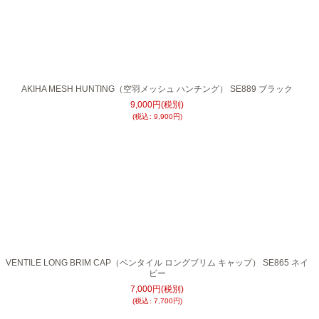
AKIHA MESH HUNTING（空羽メッシュ ハンチング） SE889 ブラック
9,000
円
(税別)
(
税込
:
9,900
円
)
VENTILE LONG BRIM CAP（ベンタイル ロングブリム キャップ） SE865 ネイ
ビー
7,000
円
(税別)
(
税込
:
7,700
円
)