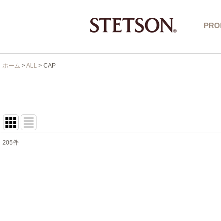
PRO
ホーム
>
ALL
>
CAP
205
件
表示数
:
在庫あり
並び順
: