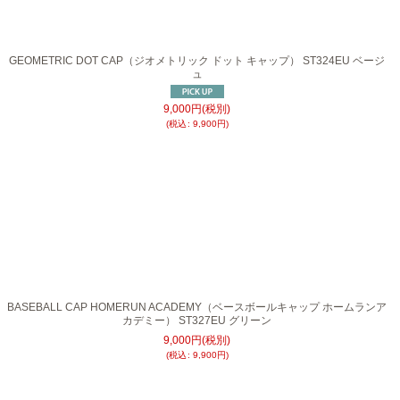
GEOMETRIC DOT CAP（ジオメトリック ドット キャップ） ST324EU ベージ
ュ
9,000
円
(税別)
(
税込
:
9,900
円
)
BASEBALL CAP HOMERUN ACADEMY（ベースボールキャップ ホームランア
カデミー） ST327EU グリーン
9,000
円
(税別)
(
税込
:
9,900
円
)