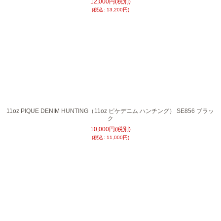
12,000
円
(税別)
(
税込
:
13,200
円
)
11oz PIQUE DENIM HUNTING（11oz ピケデニム ハンチング） SE856 ブラッ
ク
10,000
円
(税別)
(
税込
:
11,000
円
)