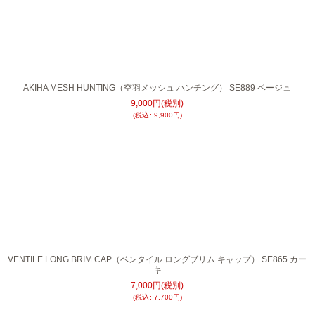
AKIHA MESH HUNTING（空羽メッシュ ハンチング） SE889 ベージュ
9,000
円
(税別)
(
税込
:
9,900
円
)
VENTILE LONG BRIM CAP（ベンタイル ロングブリム キャップ） SE865 カー
キ
7,000
円
(税別)
(
税込
:
7,700
円
)