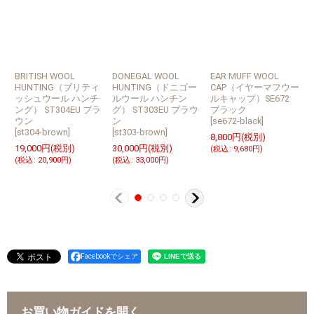
BRITISH WOOL
DONEGAL WOOL
EAR MUFF WOOL
E
HUNTING（ブリティ
HUNTING（ドニゴー
CAP（イヤーマフウー
ッシュウール ハンチ
ルウール ハンチン
ルキャップ）SE672
ング） ST304EU ブラ
グ） ST303EU ブラウ
ブラック
ウン
ン
[
se672-black
]
[
[
st304-brown
]
[
st303-brown
]
8,800
円
(税別)
8
19,000
円
(税別)
30,000
円
(税別)
(
税込
:
9,680
円
)
(
(
税込
:
20,900
円
)
(
税込
:
33,000
円
)
Facebookでシェア
お買い物ガイドを開く