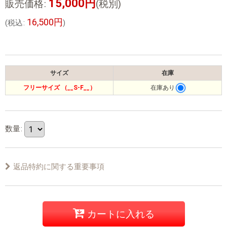
15,000
円
販売価格
:
(税別)
16,500
円
(
税込
:
)
サイズ
在庫
フリーサイズ （__S-F__）
在庫あり
数量
:
返品特約に関する重要事項
カートに入れる