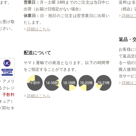
ます。
営業日：
月～土曜 14時までのご注文は当日中に
送料は全
出荷（お届け日指定がない場合）
（税込）
休業日：
日・祝日のご注文は翌営業日に出荷い
詳細は
お受け取
たします。
ださい。
詳細はこちら
。
返品・
お客様に
配送について
て返品交
ヤマト運輸での発送となります。以下の時間帯
る一切の
をご指定することができます。
購入後3
当サービ
ス・アメリ
詳細は
るクレジ
。
手数料
詳細はこちら
キュア）
3Dセキ