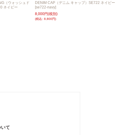
NTING（ウォッシュド
DENIM CAP（デニム キャップ）SE722 ネイビー
0 ネイビー
[
se722-navy
]
8,000
円
(税別)
(
税込
:
8,800
円
)
ついて