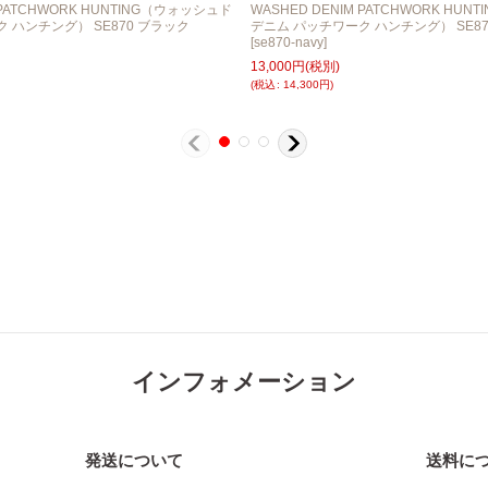
 PATCHWORK HUNTING（ウォッシュド
WASHED DENIM PATCHWORK HU
 ハンチング） SE870 ブラック
デニム パッチワーク ハンチング） SE87
[
se870-navy
]
13,000
円
(税別)
(
税込
:
14,300
円
)
インフォメーション
発送について
送料に