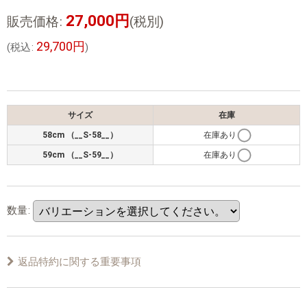
27,000
円
販売価格
:
(税別)
29,700
円
(
税込
:
)
サイズ
在庫
58cm （__S-58__）
在庫あり
59cm （__S-59__）
在庫あり
数量
:
返品特約に関する重要事項