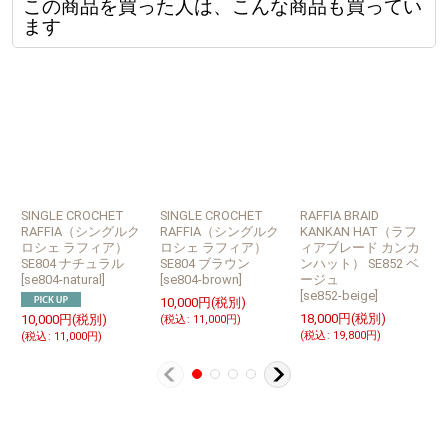
この商品を買った人は、こんな商品も買ってい
ます
SINGLE CROCHET
SINGLE CROCHET
RAFFIA BRAID
M
RAFFIA（シングルク
RAFFIA（シングルク
KANKAN HAT（ラフ
ロシェ ラフィア）
ロシェ ラフィア）
ィアブレード カンカ
SE804 ナチュラル
SE804 ブラウン
ンハット） SE852 ベ
[
se804-natural
]
[
se804-brown
]
ージュ
[
[
se852-beige
]
10,000
円
(税別)
3
18,000
円
(税別)
10,000
円
(税別)
(
税込
:
11,000
円
)
(
(
税込
:
19,800
円
)
(
税込
:
11,000
円
)