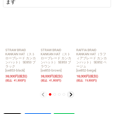
ます
STRAW BRAID
STRAW BRAID
RAFFIA BRAID
L
KANKAN HAT（スト
KANKAN HAT（スト
KANKAN HAT（ラフ
ローブレード カンカ
ローブレード カンカ
ィアブレード カンカ
ンハット） SE853 ブ
ンハット） SE853 ブ
ンハット） SE852 ベ
S
ラック
ラウン
ージュ
[
[
se853-black
]
[
se853-brown
]
[
se852-beige
]
2
38,000
円
(税別)
38,000
円
(税別)
18,000
円
(税別)
(
(
税込
:
41,800
円
)
(
税込
:
41,800
円
)
(
税込
:
19,800
円
)