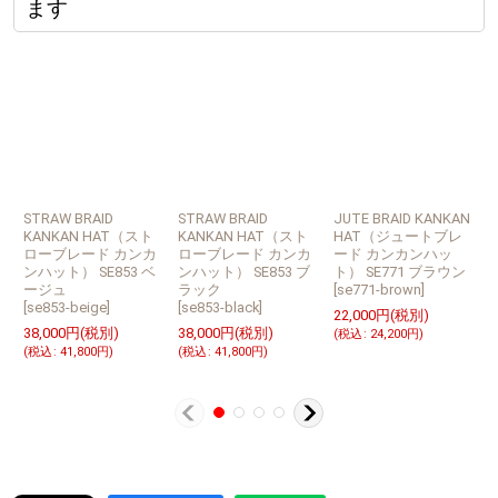
ます
STRAW BRAID
STRAW BRAID
JUTE BRAID KANKAN
L
KANKAN HAT（スト
KANKAN HAT（スト
HAT（ジュートブレ
ローブレード カンカ
ローブレード カンカ
ード カンカンハッ
ンハット） SE853 ベ
ンハット） SE853 ブ
ト） SE771 ブラウン
S
ージュ
ラック
[
se771-brown
]
[
[
se853-beige
]
[
se853-black
]
22,000
円
(税別)
2
38,000
円
(税別)
38,000
円
(税別)
(
税込
:
24,200
円
)
(
(
税込
:
41,800
円
)
(
税込
:
41,800
円
)