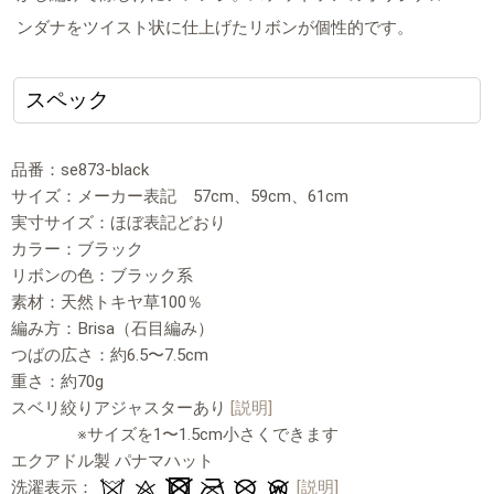
ンダナをツイスト状に仕上げたリボンが個性的です。
スペック
品番：se873-black
サイズ：メーカー表記 57cm、59cm、61cm
実寸サイズ：ほぼ表記どおり
カラー：ブラック
リボンの色：ブラック系
素材：天然トキヤ草100％
編み方：Brisa（石目編み）
つばの広さ：約6.5〜7.5cm
重さ：約70g
スベリ絞りアジャスターあり
[説明]
※サイズを1〜1.5cm小さくできます
エクアドル製 パナマハット
洗濯表示：
[説明]