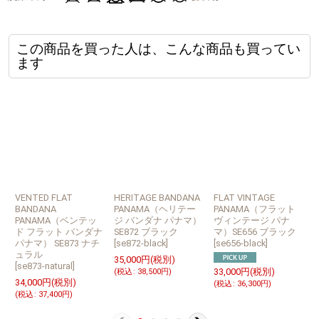
この商品を買った人は、こんな商品も買ってい
ます
VENTED FLAT
HERITAGE BANDANA
FLAT VINTAGE
H
BANDANA
PANAMA（ヘリテー
PANAMA（フラット
PANAMA（ベンテッ
ジ バンダナ パナマ）
ヴィンテージ パナ
ド フラット バンダナ
SE872 ブラック
マ）SE656 ブラック
パナマ） SE873 ナチ
[
se872-black
]
[
se656-black
]
[
s
ュラル
35,000
円
(税別)
[
se873-natural
]
33,000
円
(税別)
3
(
税込
:
38,500
円
)
34,000
円
(税別)
(
税込
:
36,300
円
)
(
(
税込
:
37,400
円
)