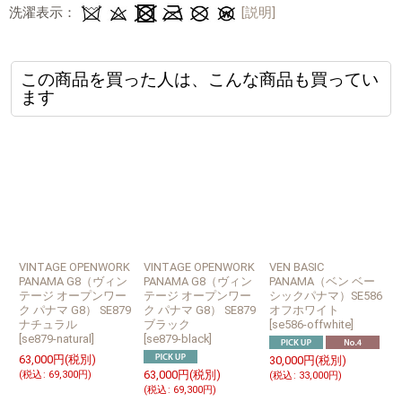
洗濯表示：
[説明]
この商品を買った人は、こんな商品も買ってい
ます
VINTAGE OPENWORK
VINTAGE OPENWORK
VEN BASIC
S
PANAMA G8（ヴィン
PANAMA G8（ヴィン
PANAMA（ベン ベー
テージ オープンワー
テージ オープンワー
シックパナマ）SE586
ク パナマ G8） SE879
ク パナマ G8） SE879
オフホワイト
ナチュラル
ブラック
[
se586-offwhite
]
[
[
se879-natural
]
[
se879-black
]
63,000
円
(税別)
30,000
円
(税別)
3
63,000
円
(税別)
(
税込
:
69,300
円
)
(
税込
:
33,000
円
)
(
(
税込
:
69,300
円
)