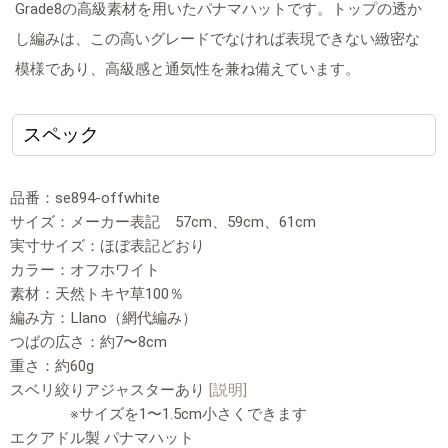
Grade8の高級素材を用いたパナマハットです。トップの透か
し編みは、この高いグレードでなければ表現できない緻密な
模様であり、高級感と通気性を兼ね備えています。
スペック
品番：se894-offwhite
サイズ：メーカー表記 57cm、59cm、61cm
実寸サイズ：ほぼ表記どおり
カラー：オフホワイト
素材：天然トキヤ草100％
編み方：Llano（網代編み）
つばの広さ：約7〜8cm
重さ：約60g
スベリ絞りアジャスターあり
[説明]
※サイズを1〜1.5cm小さくできます
エクアドル製 パナマハット