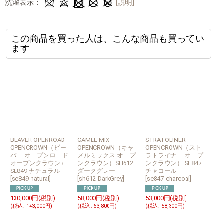
洗濯表示：
[説明]
この商品を買った人は、こんな商品も買ってい
ます
BEAVER OPENROAD
CAMEL MIX
STRATOLINER
S
OPENCROWN（ビー
OPENCROWN（キャ
OPENCROWN（スト
バー オープンロード
メルミックス オープ
ラトライナー オープ
オープンクラウン）
ンクラウン）SH612
ンクラウン） SE847
SE849 ナチュラル
ダークグレー
チャコール
[
se849-natural
]
[
sh612-DarkGrey
]
[
se847-charcoal
]
[
5
130,000
円
(税別)
58,000
円
(税別)
53,000
円
(税別)
(
(
税込
:
143,000
円
)
(
税込
:
63,800
円
)
(
税込
:
58,300
円
)