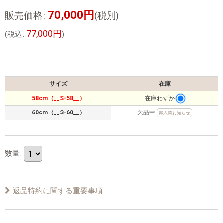
70,000
円
販売価格
:
(税別)
77,000
円
(
税込
:
)
サイズ
在庫
58cm（__S-58__）
在庫わずか
60cm（__S-60__）
欠品中
再入荷お知らせ
数量
:
返品特約に関する重要事項