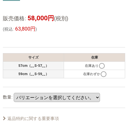
58,000
円
販売価格
:
(税別)
63,800
円
(
税込
:
)
サイズ
在庫
57cm（__S-57__）
在庫あり
59cm（__S-59__）
在庫わずか
数量
:
返品特約に関する重要事項