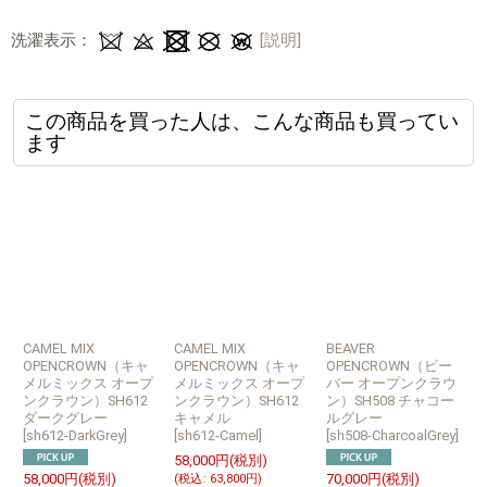
洗濯表示：
[説明]
この商品を買った人は、こんな商品も買ってい
ます
CAMEL MIX
CAMEL MIX
BEAVER
S
OPENCROWN（キャ
OPENCROWN（キャ
OPENCROWN（ビー
メルミックス オープ
メルミックス オープ
バー オープンクラウ
ンクラウン）SH612
ンクラウン）SH612
ン）SH508 チャコー
ダークグレー
キャメル
ルグレー
[
sh612-DarkGrey
]
[
sh612-Camel
]
[
sh508-CharcoalGrey
]
[
58,000
円
(税別)
5
58,000
円
(税別)
70,000
円
(税別)
(
税込
:
63,800
円
)
(