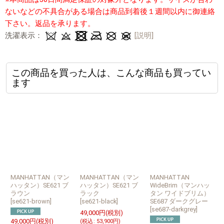
ないなどの不具合がある場合は商品到着後１週間以内に御連絡
下さい。返品を承ります。
洗濯表示：
[説明]
この商品を買った人は、こんな商品も買ってい
ます
MANHATTAN（マン
MANHATTAN（マン
MANHATTAN
M
ハッタン）SE621 ブ
ハッタン）SE621 ブ
WideBrim（マンハッ
ラウン
ラック
タン ワイドブリム）
[
se621-brown
]
[
se621-black
]
SE687 ダークグレー
S
[
se687-darkgrey
]
[
49,000
円
(税別)
49,000
円
(税別)
(
税込
:
53,900
円
)