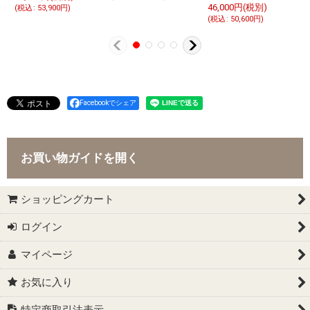
46,000
円
(税別)
4
(
税込
:
53,900
円
)
(
税込
:
50,600
円
)
(
Facebookでシェア
お買い物ガイドを開く
ショッピングカート
ログイン
マイページ
お気に入り