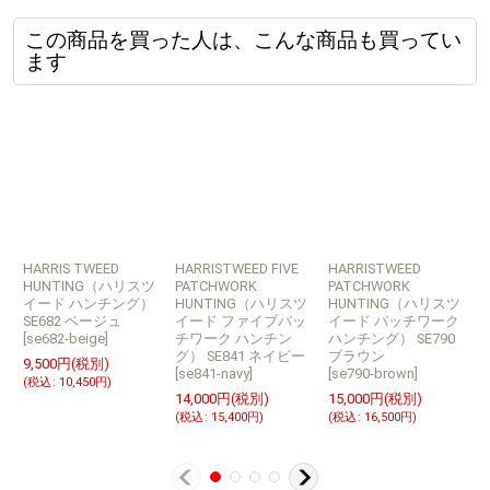
この商品を買った人は、こんな商品も買ってい
ます
HARRIS TWEED
HARRISTWEED FIVE
HARRISTWEED
H
HUNTING（ハリスツ
PATCHWORK
PATCHWORK
P
イード ハンチング）
HUNTING（ハリスツ
HUNTING（ハリスツ
SE682 ベージュ
イード ファイブパッ
イード パッチワーク
[
se682-beige
]
チワーク ハンチン
ハンチング） SE790
グ） SE841 ネイビー
ブラウン
9,500
円
(税別)
[
se841-navy
]
[
se790-brown
]
[
(
税込
:
10,450
円
)
14,000
円
(税別)
15,000
円
(税別)
1
(
税込
:
15,400
円
)
(
税込
:
16,500
円
)
(