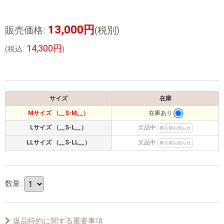
13,000
円
販売価格
:
(税別)
14,300
円
(
税込
:
)
サイズ
在庫
Mサイズ （__S-M__）
在庫あり
Lサイズ （__S-L__）
欠品中
再入荷お知らせ
LLサイズ （__S-LL__）
欠品中
再入荷お知らせ
数量
:
返品特約に関する重要事項