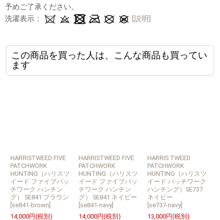
予めご了承ください。
洗濯表示：
[説明]
この商品を買った人は、こんな商品も買ってい
ます
HARRISTWEED FIVE
HARRISTWEED FIVE
HARRIS TWEED
P
PATCHWORK
PATCHWORK
PATCHWORK
HUNTING（ハリスツ
HUNTING（ハリスツ
HUNTING（ハリスツ
イード ファイブパッ
イード ファイブパッ
イード パッチワーク
S
チワーク ハンチン
チワーク ハンチン
ハンチング）SE737
[
グ） SE841 ブラウン
グ） SE841 ネイビー
ネイビー
1
[
se841-brown
]
[
se841-navy
]
[
se737-navy
]
(
14,000
円
(税別)
14,000
円
(税別)
13,000
円
(税別)