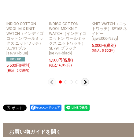
INDIGO COTTON
INDIGO COTTON
KNIT WATCH（ニッ
C
WOOL MIX KNIT
WOOL MIX KNIT
トワッチ）SE168 ネ
K
WATCH（インディゴ
WATCH（インディゴ
イビー
コットン ウールミッ
コットン ウールミッ
[
sjwc006-Navy
]
クス ニットワッチ）
クス ニットワッチ）
5,000
円
(税別)
SE791 ブルー
SE791 ブラック
[
(
税込
:
5,500
円
)
[
se791-blue
]
[
se791-black
]
7
5,500
円
(税別)
(
5,500
円
(税別)
(
税込
:
6,050
円
)
(
税込
:
6,050
円
)
Facebookでシェア
お買い物ガイドを開く