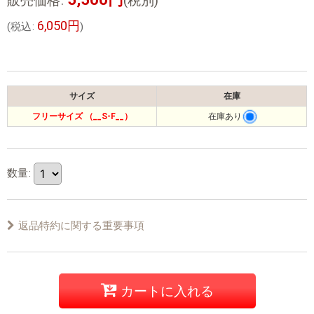
販売価格
:
(税別)
6,050
円
(
税込
:
)
サイズ
在庫
フリーサイズ （__S-F__）
在庫あり
数量
:
返品特約に関する重要事項
カートに入れる