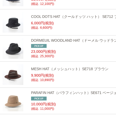
(
税込
:
12,100
円
)
COOL DOTS HAT（クールドッツ ハット） SE712
6,000
円
(税別)
(
税込
:
6,600
円
)
DORMEUIL WOODLAND HAT（ドーメル ウッドラ
23,000
円
(税別)
(
税込
:
25,300
円
)
MESH HAT（メッシュハット）SE718 ブラウン
9,900
円
(税別)
(
税込
:
10,890
円
)
PARAFIN HAT（パラフィンハット）SE671 ベージ
10,000
円
(税別)
(
税込
:
11,000
円
)