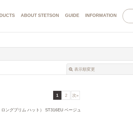
DUCTS
ABOUT STETSON
GUIDE
INFORMATION
会社概要／特定商取引法に基づく表記
表示順変更
1
2
次
»
エア ロングブリム ハット） ST316EU ベージュ
絞り込む