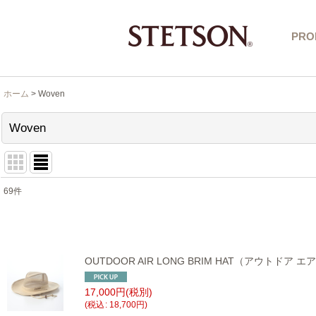
PRO
ホーム
>
Woven
Woven
69
件
表示数
:
在庫あり
OUTDOOR AIR LONG BRIM HAT（アウトドア 
並び順
:
17,000
円
(税別)
(
税込
:
18,700
円
)