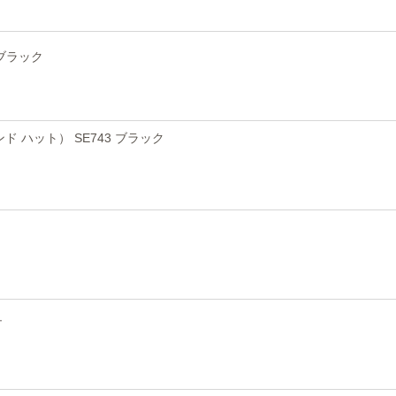
 ブラック
ンド ハット） SE743 ブラック
ュ