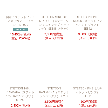
並び順
:
絞り込む
図録「ステットソン：
STETSON MINI CAP
STETSON PINT
アメリカン・アイコ
KEY RING（ステットソ
GLASS（ステットソン
ン」 ST000
ン ミニキャップ キーリ
パイント グラス）
ング） SE888 ブラック
SE892
2,000
円
(税別)
3,000
円
(税別)
15,455
円
(税別)
(
税込
:
2,200
円
)
(
税込
:
3,300
円
)
(
税込
:
17,000
円
)
STETSON 160th
STETSON
STETSON PINS（ステ
BANDANA（ステット
BANDANNA（ステット
ットソン ピンズ）
ソン 160thバンダナ）
ソンバンダナ）SE259
SE891
SE893
2,500
円
(税別)
1,500
円
(税別)
2,400
円
(税別)
(
税込
:
2,750
円
)
(
税込
:
1,650
円
)