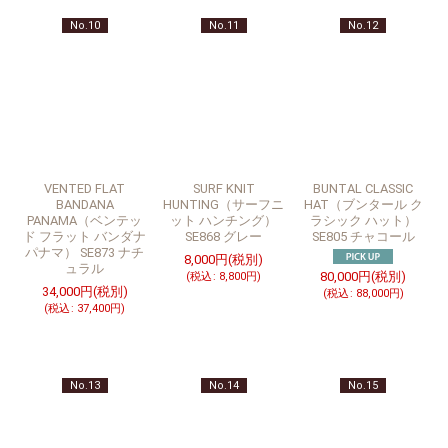
No.10
No.11
No.12
VENTED FLAT
SURF KNIT
BUNTAL CLASSIC
BANDANA
HUNTING（サーフニ
HAT（ブンタール ク
PANAMA（ベンテッ
ット ハンチング）
ラシック ハット）
ド フラット バンダナ
SE868 グレー
SE805 チャコール
パナマ） SE873 ナチ
8,000
円
(税別)
ュラル
80,000
円
(税別)
(
税込
:
8,800
円
)
34,000
円
(税別)
(
税込
:
88,000
円
)
(
税込
:
37,400
円
)
No.13
No.14
No.15