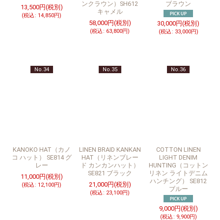
ンクラウン）SH612
ブラウン
13,500
円
(税別)
キャメル
(
税込
:
14,850
円
)
58,000
円
(税別)
30,000
円
(税別)
(
税込
:
63,800
円
)
(
税込
:
33,000
円
)
No.34
No.35
No.36
KANOKO HAT（カノ
LINEN BRAID KANKAN
COTTON LINEN
コ ハット） SE814 グ
HAT（リネンブレー
LIGHT DENIM
レー
ド カンカンハット）
HUNTING（コットン
SE821 ブラック
リネン ライトデニム
11,000
円
(税別)
ハンチング） SE812
21,000
円
(税別)
(
税込
:
12,100
円
)
ブルー
(
税込
:
23,100
円
)
9,000
円
(税別)
(
税込
:
9,900
円
)