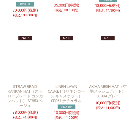
35,000
円
(税別)
13,000
円
(税別)
30,000
円
(税別)
(
税込
:
38,500
円
)
(
税込
:
14,300
円
)
(
税込
:
33,000
円
)
No.7
No.8
No.9
STRAW BRAID
LINEN LAWN
AKIHA MESH HAT（空
KANKAN HAT（スト
CASKET（リネンロー
羽メッシュ ハット）
ローブレード カンカ
ン キャスケット）
SE884 グレー
ンハット） SE853 ベ
SE861 ナチュラル
10,000
円
(税別)
ージュ
(
税込
:
11,000
円
)
38,000
円
(税別)
10,000
円
(税別)
(
税込
:
41,800
円
)
(
税込
:
11,000
円
)