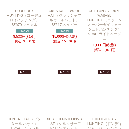
CORDUROY
CRUSHABLE WOOL
COTTON OVERDYE
HUNTING（コーデュ
HAT（クラッシャブ
WASHED
ロイハンチング）
ルウールハット）
HUNTING（コットン
SE670 キャメル
SE217 ネイビー
オーバーダイウォッ
シュドハンチング）
SE641 ライトベージ
8,500
円
(税別)
15,000
円
(税別)
ュ
(
税込
:
9,350
円
)
(
税込
:
16,500
円
)
8,000
円
(税別)
(
税込
:
8,800
円
)
No.61
No.62
No.63
BUNTAL HAT（ブン
SILK THERMO PIPING
DONDI JERSEY
タール ハット）
HAT（シルクサーモ
HUNTING（ドンディ
SE769 ナチュラル
パイピング ハット）
ジャージー ハンチン