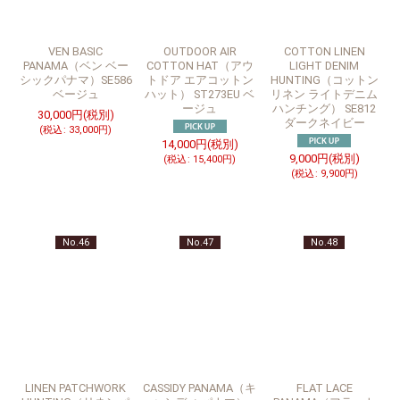
VEN BASIC
OUTDOOR AIR
COTTON LINEN
PANAMA（ベン ベー
COTTON HAT（アウ
LIGHT DENIM
シックパナマ）SE586
トドア エアコットン
HUNTING（コットン
ベージュ
ハット） ST273EU ベ
リネン ライトデニム
ージュ
ハンチング） SE812
30,000
円
(税別)
ダークネイビー
(
税込
:
33,000
円
)
14,000
円
(税別)
9,000
円
(税別)
(
税込
:
15,400
円
)
(
税込
:
9,900
円
)
No.46
No.47
No.48
LINEN PATCHWORK
CASSIDY PANAMA（キ
FLAT LACE