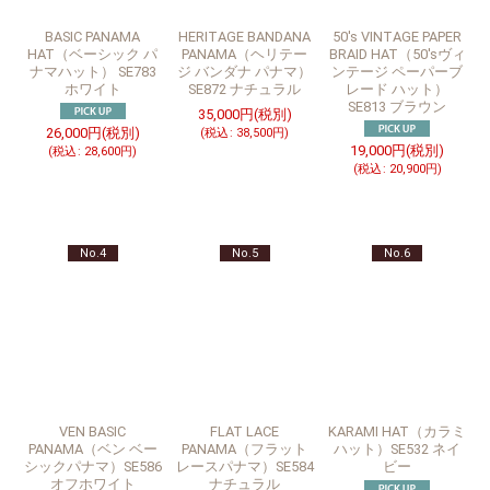
BASIC PANAMA
HERITAGE BANDANA
50's VINTAGE PAPER
HAT（ベーシック パ
PANAMA（ヘリテー
BRAID HAT（50'sヴィ
ナマハット） SE783
ジ バンダナ パナマ）
ンテージ ペーパーブ
ホワイト
SE872 ナチュラル
レード ハット）
SE813 ブラウン
35,000
円
(税別)
26,000
円
(税別)
(
税込
:
38,500
円
)
19,000
円
(税別)
(
税込
:
28,600
円
)
(
税込
:
20,900
円
)
No.4
No.5
No.6
VEN BASIC
FLAT LACE
KARAMI HAT（カラミ
PANAMA（ベン ベー
PANAMA（フラット
ハット）SE532 ネイ
シックパナマ）SE586
レースパナマ）SE584
ビー
オフホワイト
ナチュラル