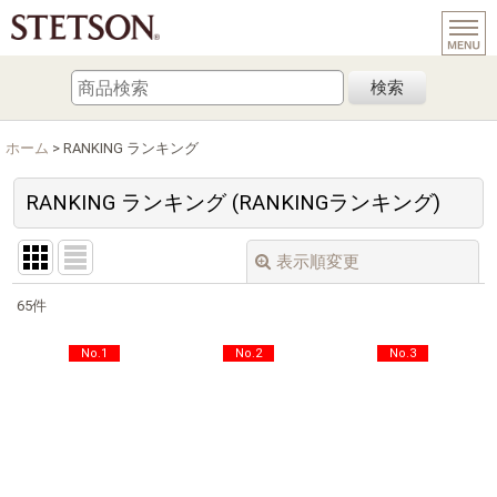
検索
ホーム
>
RANKING ランキング
RANKING ランキング
(
RANKING
ランキング
)
表示順変更
閉じる
65
件
在庫あり
No.1
No.2
No.3
絞り込む