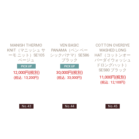
MANISH THERMO
VEN BASIC
COTTON OVERDYE
KNIT（マニッシュ サ
PANAMA（ベン ベー
WASHED LONG
ーモ ニット）SE105
シックパナマ）SE586
HAT（コットンオー
ベージュ
ブラック
バーダイウォッシュ
ドロングハット）
SE580 ブラック
12,000
円
(税別)
30,000
円
(税別)
11,000
円
(税別)
(
税込
:
13,200
円
)
(
税込
:
33,000
円
)
(
税込
:
12,100
円
)
No.43
No.44
No.45