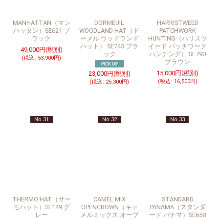
MANHATTAN（マン
DORMEUIL
HARRISTWEED
ハッタン）SE621 ブ
WOODLAND HAT（ド
PATCHWORK
ラック
ーメル ウッドランド
HUNTING（ハリスツ
ハット） SE743 ブラ
イード パッチワーク
49,000
円
(税別)
ック
ハンチング） SE790
(
税込
:
53,900
円
)
ブラウン
15,000
円
(税別)
23,000
円
(税別)
(
税込
:
16,500
円
)
(
税込
:
25,300
円
)
No.31
No.32
No.33
THERMO HAT（サー
CAMEL MIX
STANDARD
モハット）SE149 グ
OPENCROWN（キャ
PANAMA（スタンダ
レー
メルミックス オープ
ード パナマ）SE658