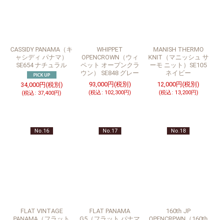
CASSIDY PANAMA（キ
WHIPPET
MANISH THERMO
ャシディ パナマ）
OPENCROWN（ウィ
KNIT（マニッシュ サ
SE654 ナチュラル
ペット オープンクラ
ーモ ニット）SE105
ウン） SE848 グレー
ネイビー
93,000
円
(税別)
12,000
円
(税別)
34,000
円
(税別)
(
税込
:
102,300
円
)
(
税込
:
13,200
円
)
(
税込
:
37,400
円
)
No.16
No.17
No.18
FLAT VINTAGE
FLAT PANAMA
160th JP
PANAMA（フラット
G5（フラット パナマ
OPENCRPWN（160th