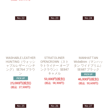
No.22
No.23
No.24
WASHABLE LEATHER
STRATOLINER
MANHATTAN
HUNTING（ウォッシ
OPENCROWN（スト
WideBrim（マンハッ
ャブルレザー ハンチ
ラトライナー オープ
タン ワイドブリム）
ング） SE764 ブラウ
ンクラウン） SE847
SE687 ブラック
ン
キャメル
53,000
円
(税別)
46,000
円
(税別)
25,000
円
(税別)
(
税込
:
58,300
円
)
(
税込
:
50,600
円
)
(
税込
:
27,500
円
)
No.25
No.26
No.27