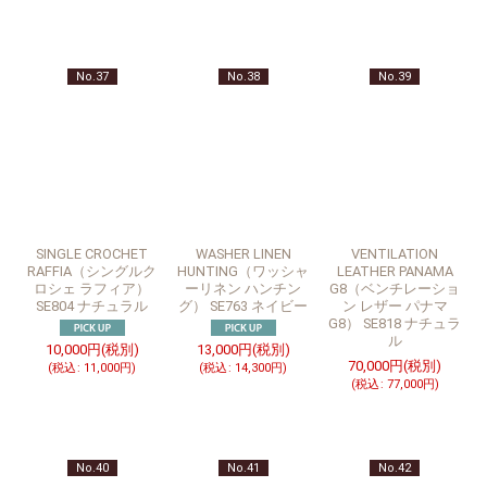
No.37
No.38
No.39
SINGLE CROCHET
WASHER LINEN
VENTILATION
RAFFIA（シングルク
HUNTING（ワッシャ
LEATHER PANAMA
ロシェ ラフィア）
ーリネン ハンチン
G8（ベンチレーショ
SE804 ナチュラル
グ） SE763 ネイビー
ン レザー パナマ
G8） SE818 ナチュラ
ル
10,000
円
(税別)
13,000
円
(税別)
70,000
円
(税別)
(
税込
:
11,000
円
)
(
税込
:
14,300
円
)
(
税込
:
77,000
円
)
No.40
No.41
No.42