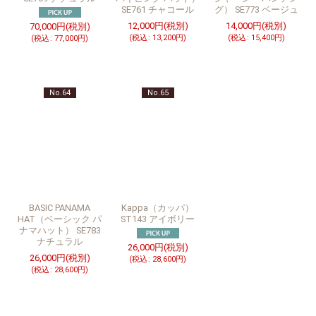
SE761 チャコール
グ） SE773 ベージュ
12,000
円
(税別)
14,000
円
(税別)
70,000
円
(税別)
(
税込
:
13,200
円
)
(
税込
:
15,400
円
)
(
税込
:
77,000
円
)
No.64
No.65
BASIC PANAMA
Kappa（カッパ）
HAT（ベーシック パ
ST143 アイボリー
ナマハット） SE783
ナチュラル
26,000
円
(税別)
26,000
円
(税別)
(
税込
:
28,600
円
)
(
税込
:
28,600
円
)