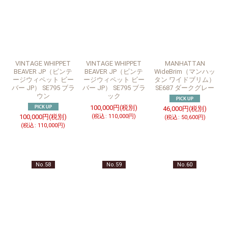
VINTAGE WHIPPET
VINTAGE WHIPPET
MANHATTAN
BEAVER JP（ビンテ
BEAVER JP（ビンテ
WideBrim（マンハッ
ージウィペット ビー
ージウィペット ビー
タン ワイドブリム）
バー JP） SE795 ブラ
バー JP） SE795 ブラ
SE687 ダークグレー
ウン
ック
100,000
円
(税別)
46,000
円
(税別)
100,000
円
(税別)
(
税込
:
110,000
円
)
(
税込
:
50,600
円
)
(
税込
:
110,000
円
)
No.58
No.59
No.60