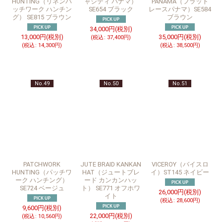
HUNTING（リネンパ
ャシディ パナマ）
PANAMA（フラット
ッチワーク ハンチン
SE654 ブラック
レースパナマ）SE584
グ） SE815 ブラウン
ブラウン
34,000
円
(税別)
13,000
円
(税別)
35,000
円
(税別)
(
税込
:
37,400
円
)
(
税込
:
14,300
円
)
(
税込
:
38,500
円
)
No.49
No.50
No.51
PATCHWORK
JUTE BRAID KANKAN
VICEROY（バイスロ
HUNTING（パッチワ
HAT（ジュートブレ
イ）ST145 ネイビー
ーク ハンチング）
ード カンカンハッ
SE724 ベージュ
ト） SE771 オフホワ
26,000
円
(税別)
イト
(
税込
:
28,600
円
)
9,600
円
(税別)
22,000
円
(税別)
(
税込
:
10,560
円
)