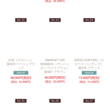
(
税込
:
24,200
円
)
No.52
No.53
No.54
CLN（クローン）
MANHATTAN
SUEDE HUNTING（ス
SE629 ベージュブラ
WideBrim（マンハッ
エード ハンチング）
ック
タン ワイドブリム）
SE676 ブラック
SE687 ブラウン
46,000
円
(税別)
48,000
円
(税別)
15,000
円
(税別)
(
税込
:
50,600
円
)
(
税込
:
52,800
円
)
(
税込
:
16,500
円
)
No.55
No.56
No.57