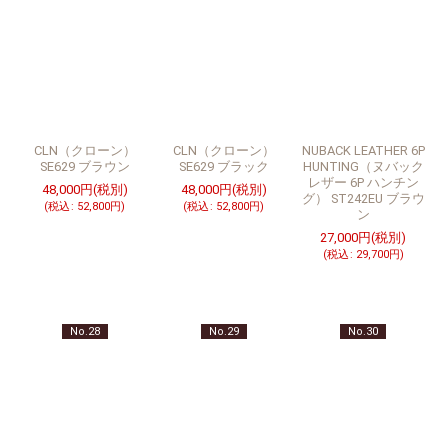
CLN（クローン）
CLN（クローン）
NUBACK LEATHER 6P
SE629 ブラウン
SE629 ブラック
HUNTING（ヌバック
レザー 6P ハンチン
48,000
円
(税別)
48,000
円
(税別)
グ） ST242EU ブラウ
(
税込
:
52,800
円
)
(
税込
:
52,800
円
)
ン
27,000
円
(税別)
(
税込
:
29,700
円
)
No.28
No.29
No.30