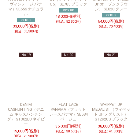
ヴィンテージ パナ
G5） SE785 ブラック
JP オープンクラウ
マ）SE656 ナチュラ
ン） SE828 グレー
ル
48,000
円
(税別)
64,000
円
(税別)
(
税込
:
52,800
円
)
33,000
円
(税別)
(
税込
:
70,400
円
)
(
税込
:
36,300
円
)
No.19
No.20
No.21
DENIM
FLAT LACE
WHIPPET JP
CASHUNTING（デニ
PANAMA（フラット
MEDALIST（ウィペッ
ム キャスハンチン
レースパナマ）SE584
ト JP メダリスト）
グ） ST302EU ネイビ
ベージュ
ST292US ブラック
ー
35,000
円
(税別)
38,000
円
(税別)
19,000
円
(税別)
(
税込
:
38,500
円
)
(
税込
:
41,800
円
)
(
税込
:
20,900
円
)